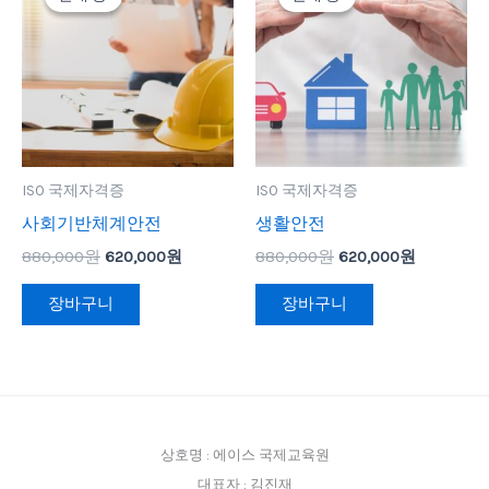
가
가
가
가
격:
격:
격:
격:
880,000
620,000
880,000
620,000
원.
원.
원.
원.
ISO 국제자격증
ISO 국제자격증
사회기반체계안전
생활안전
880,000
원
620,000
원
880,000
원
620,000
원
장바구니
장바구니
상호명 : 에이스 국제교육원
대표자 : 김진재