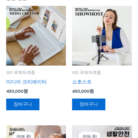
ISO 국제자격증
ISO 국제자격증
미디어 크리에이터
쇼호스트
450,000
원
450,000
원
장바구니
장바구니
원
현
원
현
래
재
래
재
판매 중!
판매 중!
판매 중!
판매 중!