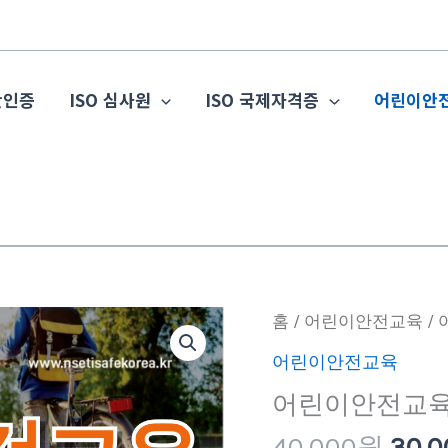
관인증
ISO 심사원
ISO 국제자격증
어린이안
원
어
홈
/
어린이안전교육
/
래
린
어린이안전교육
가
이
어린이안전교육
격:
안
40,0
전
40,000
원
30,0