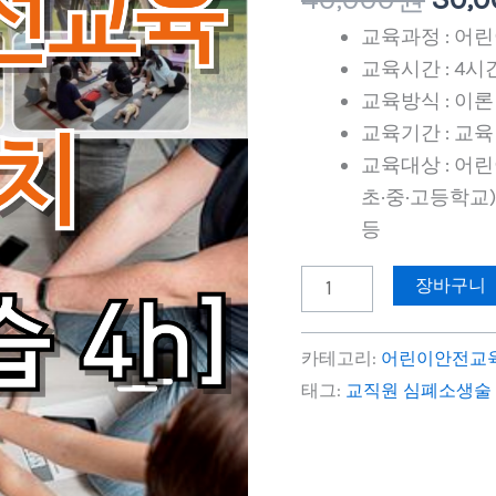
원.
교
교육과정 : 어
육
교육시간 : 4시
(응
교육방식 : 이론
급
교육기간 : 교육
처
교육대상 : 어
치)
초·중·고등학교
이
등
론
+실
장바구니
습
수
카테고리:
어린이안전교
량
태그:
교직원 심폐소생술 