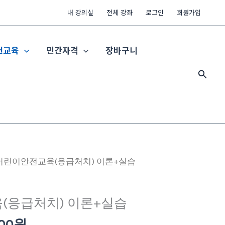
내 강의실
전체 강좌
로그인
회원가입
전교육
민간자격
장바구니
검
색
현
 어린이안전교육(응급처치) 이론+실습
재
가
(응급처치) 이론+실습
격:
00
30,000
00
원