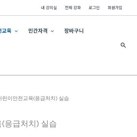
내 강의실
전체 강좌
로그인
회원가입
전교육
민간자격
장바구니
검
색
 어린이안전교육(응급처치) 실습
(응급처치) 실습