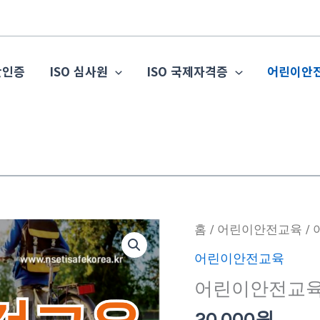
관인증
ISO 심사원
ISO 국제자격증
어린이안
어
홈
/
어린이안전교육
/
린
어린이안전교육
이
어린이안전교육
안
전
20,000
원