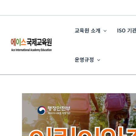
콘
텐
츠
교육원 소개
ISO 기
로
건
너
뛰
운영규정
기