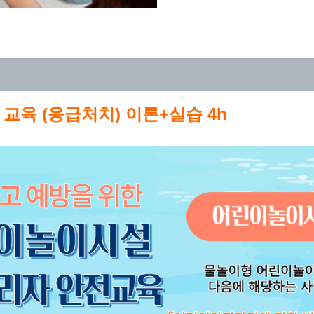
육 (응급처치) 이론+실습 4h