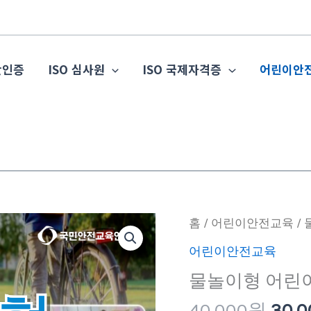
관인증
ISO 심사원
ISO 국제자격증
어린이안
원
물
홈
/
어린이안전교육
/
래
놀
어린이안전교육
가
이
물놀이형 어린
격:
형
40,0
어
40,000
원
30,0