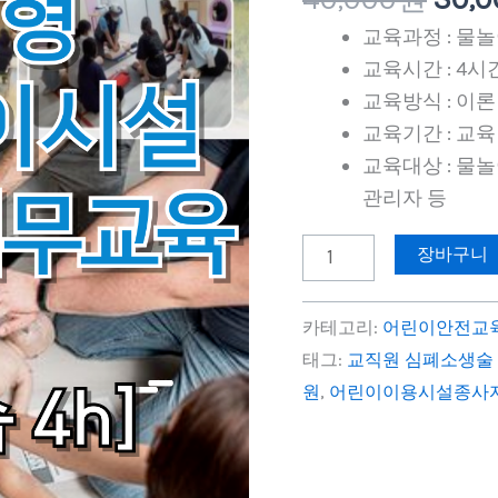
원.
린
교육과정 : 물
이
교육시간 : 4시
놀
교육방식 : 이론
이
교육기간 : 교육
시
교육대상 : 물
설
관리자 등
안
전
장바구니
요
원
카테고리:
어린이안전교
교
태그:
교직원 심폐소생술 
육
원
,
어린이이용시설종사
수
량