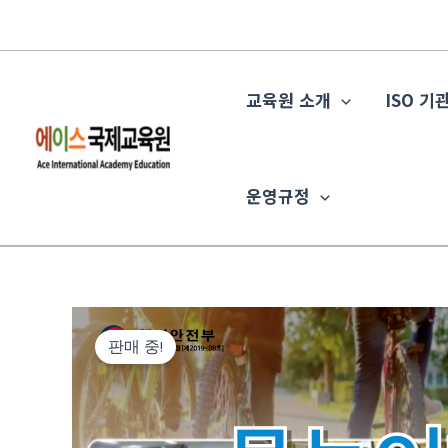
콘
텐
츠
교육원 소개
ISO 기
로
건
너
뛰
운영규정
기
판매 중!