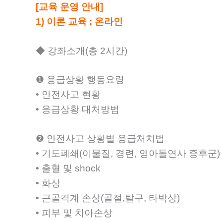
[교육 운영 안내]
1) 이론 교육 : 온라인
◆ 강좌소개(총 2시간)
❶ 응급상황 행동요령
• 안전사고 현황
• 응급상황 대처방법
❷ 안전사고 상황별 응급처치법
• 기도폐쇄(이물질, 경련, 영아돌연사 증후군)
• 출혈 및 shock
• 화상
• 근골격계 손상(골절,탈구, 타박상)
• 피부 및 치아손상