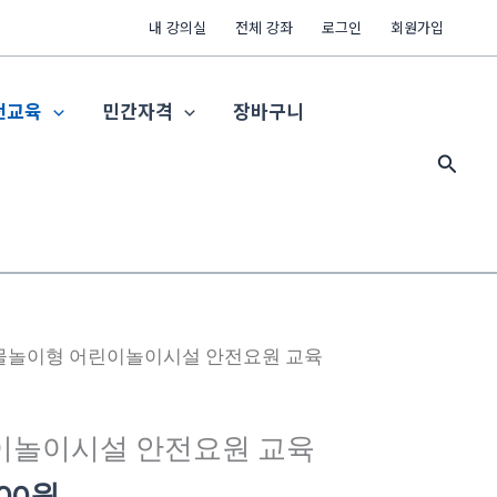
내 강의실
전체 강좌
로그인
회원가입
전교육
민간자격
장바구니
검
색
현
 물놀이형 어린이놀이시설 안전요원 교육
재
가
이놀이시설 안전요원 교육
격:
00
30,000
00
원