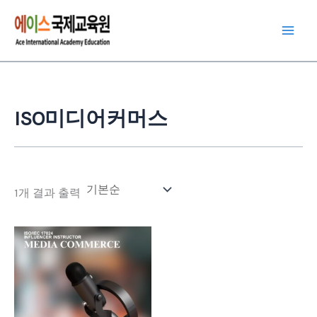
콘
텐
츠
로
건
너
ISO미디어커머스
뛰
기
1개 결과 출력