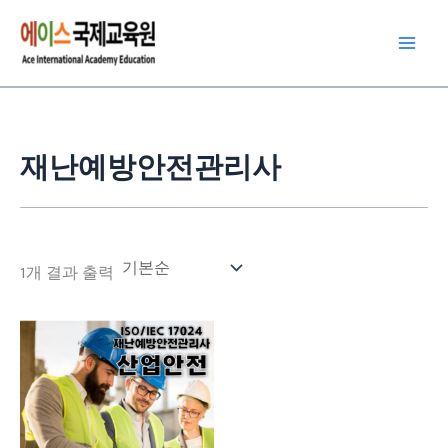
콘
텐
츠
로
건
너
재난예방안전관리사
뛰
기
1개 결과 출력