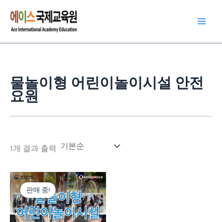
콘
텐
츠
로
건
너
물놀이형 어린이놀이시설 안전
뛰
요원
기
1개 결과 출력
원
현
래
재
판매 중!
가
가
격:
격:
40,000
30,000