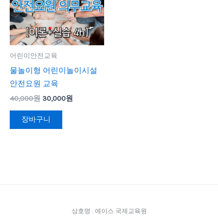
원.
원.
어린이안전교육
물놀이형 어린이놀이시설
안전요원 교육
40,000
원
30,000
원
장바구니
상호명 : 에이스 국제교육원