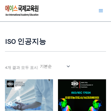
콘
텐
츠
로
건
너
ISO 인공지능
뛰
기
4개 결과 모두 표시