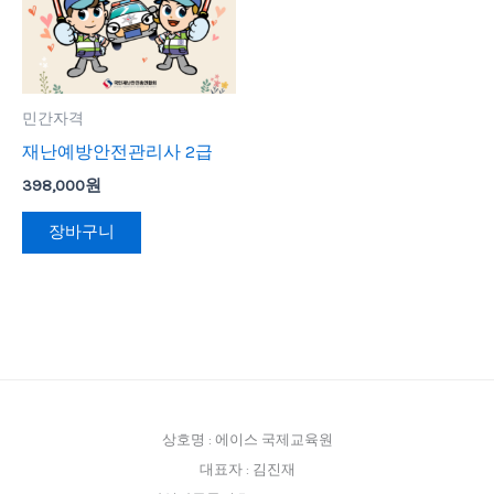
민간자격
재난예방안전관리사 2급
398,000
원
장바구니
상호명 : 에이스 국제교육원
대표자 : 김진재