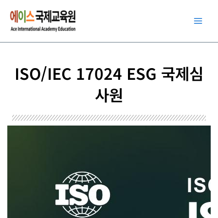
콘
텐
츠
로
건
ISO/IEC 17024 ESG 국제심
너
뛰
사원
기