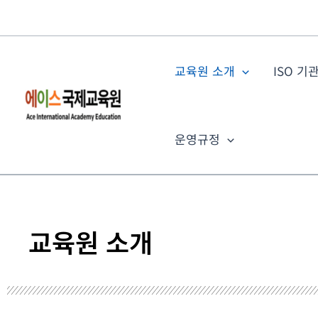
콘
텐
츠
로
교육원 소개
ISO 기
건
너
뛰
운영규정
기
교육원 소개