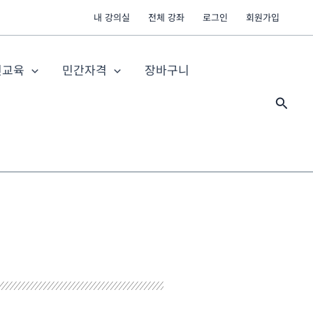
내 강의실
전체 강좌
로그인
회원가입
전교육
민간자격
장바구니
검
색