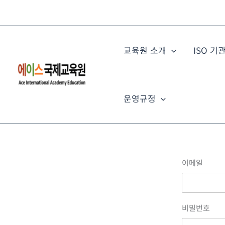
콘
텐
츠
로
교육원 소개
ISO 기
건
너
뛰
운영규정
기
이메일
비밀번호