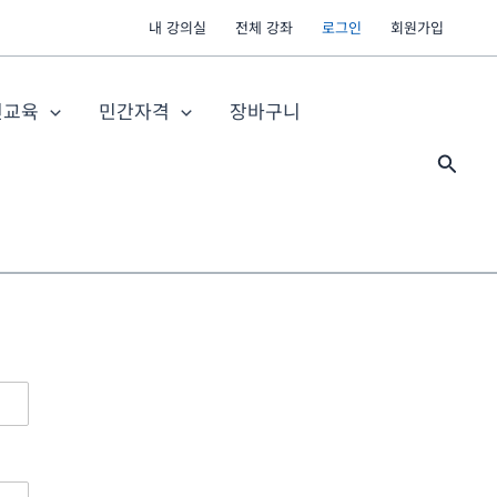
내 강의실
전체 강좌
로그인
회원가입
전교육
민간자격
장바구니
검
색