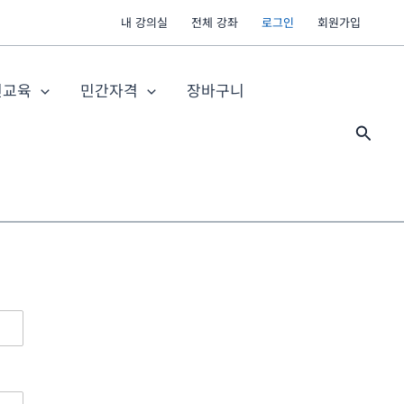
내 강의실
전체 강좌
로그인
회원가입
전교육
민간자격
장바구니
검
색