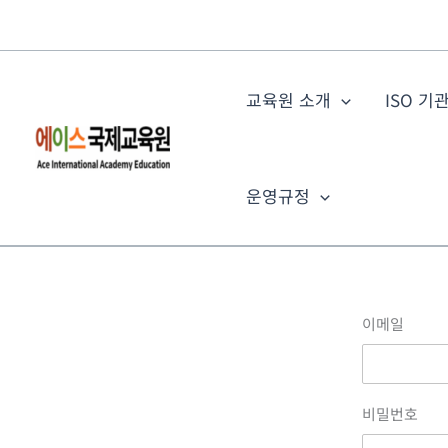
콘
텐
츠
로
교육원 소개
ISO 기
건
너
뛰
운영규정
기
이메일
비밀번호