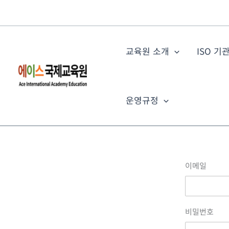
콘
텐
츠
로
교육원 소개
ISO 기
건
너
뛰
운영규정
기
이메일
비밀번호