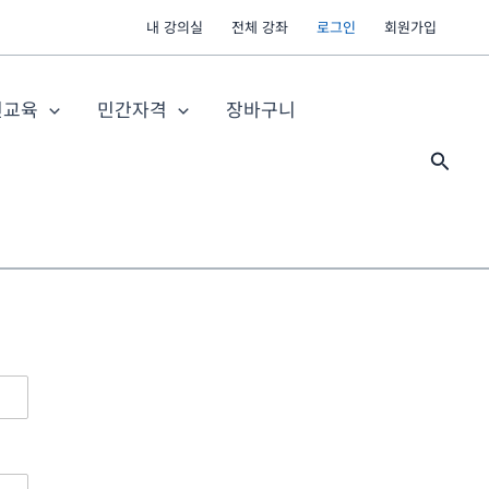
내 강의실
전체 강좌
로그인
회원가입
전교육
민간자격
장바구니
검
색